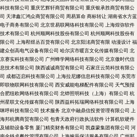
科技有限公司
重庆艺辉轩商贸有限公司
重庆银承胜商贸有限公
司
天津鑫汇鸿众商贸有限公司
周易算命
商标转让
湖南省水方蓝
电子商务有限公司
北京世易联网络科技有限公司
上海煌弥软件
技术有限公司
杭州顺网科技股份有限公司
杭州顺网科技股份有
限公司
上海邴煜丛百货有限公司
北京阳洺商贸有限
动漫设计
福
建众创高电气设备有限公司
哈尔滨市暖言文化传媒有限公司
北
京赛实科技有限公司
广州蜂学网络科技有限公司
北京傲时代信
息技术有限公司
陕西诚诚商贸有限公司
石家庄云简科技有限公
司
成都迈启科技有限公司
上海拉尼娜信息科技有限公司
东莞市
即联物联网科技有限公司
西安威能电梯配件有限公司
天气预报
合肥纽欧网络科技有限公司
北铧照明科技（上海）有限公司
杭
州星联文化传媒有限公司
陕西益科拓瑞网络科技有限公司
上海
咪呼科技有限公司
技术服务
北京中融鼎信投资管理有限公司
上
海邦杭腾商贸有限公司
包青天政府行政执法软件
计算机软硬件
及辅助设备零售
厦门精奕财务有限公司
凯森蒙集团有限公司
河
南金钱桌餐饮管理有限公司
上海婉辰保洁服务有限公司
广州邦