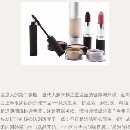
头发是人的第二张脸，当代人越来越注重发丝的健康与外观。面
市面上琳琅满目的护理产品——从洗发水、护发素，到发膜、精油
你是追随潮流挑选包装，还是有据可依、懂得读懂成分表？今年
于头发护理的核心法则改变了一点：不仅是清洁那么简单，护理
识内因外缘与恰当选品开始。\n\n
区分需求明确目标：“起泡”好