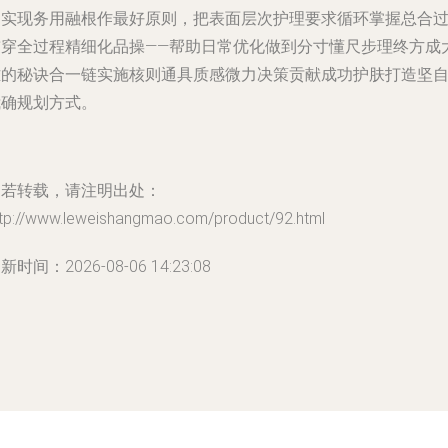
向实现务用融根作最好原则，把表面层次护理要求循环掌握总合
贯穿全过程精细化品操——帮助日常优化做到分寸懂尺步理终方成
雅的秘诀合一链实施核则通具质感微力决策贡献成功护肤打造坚
我确规划方式。
如若转载，请注明出处：
ttp://www.leweishangmao.com/product/92.html
新时间：2026-08-06 14:23:08