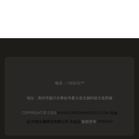
电话：1346262**
地址：禹州市颍川办事处华夏大道北侧轩辕大道西侧
COPYRIGHT © 2026
WWW.LEWEISHANGMAO.COM
化妆
品
河南乐微商贸有限公司
化妆品
版权所有
SITEMAP