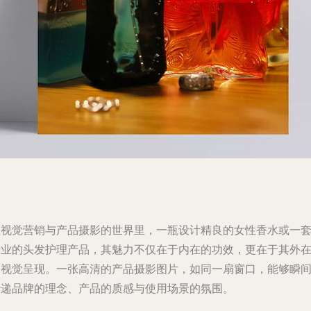
在视觉营销与产品摄影的世界里，一瓶设计精良的
女性香水
或一
专业的
头发护理产品
，其魅力不仅在于内在的功效，更在于其外
的视觉呈现。一张高清的
产品摄影
图片，如同一扇窗口，能够瞬
传递品牌的理念、产品的质感与使用场景的氛围。