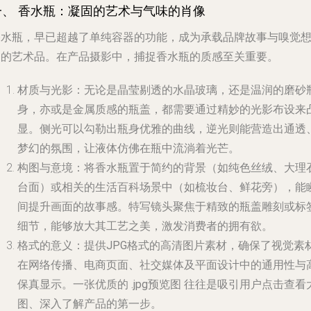
一、 香水瓶：凝固的艺术与气味的肖像
香水瓶，早已超越了单纯容器的功能，成为承载品牌故事与嗅觉
象的艺术品。在
产品摄影
中，捕捉香水瓶的质感至关重要。
材质与光影
：无论是晶莹剔透的水晶玻璃，还是温润的磨砂
身，亦或是金属质感的瓶盖，都需要通过精妙的光影布设来
显。侧光可以勾勒出瓶身优雅的曲线，逆光则能营造出通透
梦幻的氛围，让液体仿佛在瓶中流淌着光芒。
构图与意境
：将香水瓶置于简约的背景（如纯色丝绒、大理
台面）或相关的
生活百科
场景中（如梳妆台、鲜花旁），能
间提升画面的故事感。特写镜头聚焦于精致的瓶盖雕刻或标
细节，能够放大其工艺之美，激发消费者的拥有欲。
格式的意义
：提供
JPG格式
的高清图片素材，确保了视觉素
在网络传播、电商页面、社交媒体及平面设计中的通用性与
保真显示。一张优质的
.jpg预览图
往往是吸引用户点击查看
图、深入了解产品的第一步。