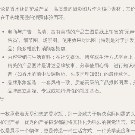
无论是香水还是护发产品，高质量的
摄影图片
作为核心
素材
，其
值在于构建完整的消费体验闭环。
电商与广告
：高清、富有美感的产品主图是线上销售的“无声
售员”。细节图、场景图、使用效果对比图（特别是对于护发
品）能多维度打消顾客疑虑。
内容营销与生活百科
：在社交媒体、博客或生活方式平台上
精美的产品图片是讲述品牌故事、分享使用心得、进行知识
普（如香水的前中后调解析、头皮护理知识）的最佳载体。
品牌形象塑造
：一套风格一致、质感高级的产品摄影图库，
品牌建立高端、专业或独特调性的视觉基石。
##
从一枚承载着无尽幻想的
香水瓶
，到一套致力于解决实际问题的
发护理产品
，优秀的产品摄影都能将其转化为强烈的视觉语言。
不仅是展示一个物体，更是传递一种生活方式、一种美学态度和