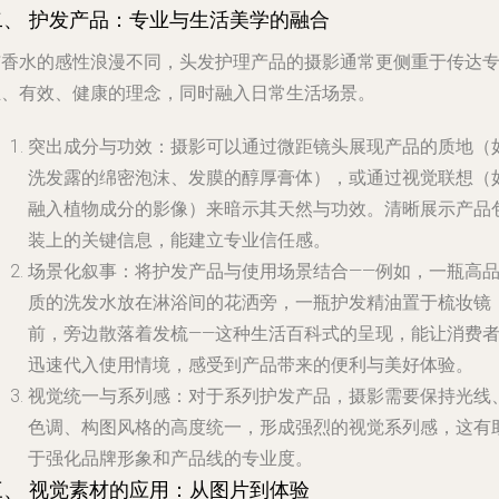
二、 护发产品：专业与生活美学的融合
与香水的感性浪漫不同，头发护理产品的摄影通常更侧重于传达
业、有效、健康
的理念，同时融入日常生活场景。
突出成分与功效
：摄影可以通过微距镜头展现产品的质地（
洗发露的绵密泡沫、发膜的醇厚膏体），或通过视觉联想（
融入植物成分的影像）来暗示其天然与功效。清晰展示产品
装上的关键信息，能建立专业信任感。
场景化叙事
：将护发产品与使用场景结合——例如，一瓶高
质的洗发水放在淋浴间的花洒旁，一瓶护发精油置于梳妆镜
前，旁边散落着发梳——这种
生活百科
式的呈现，能让消费
迅速代入使用情境，感受到产品带来的便利与美好体验。
视觉统一与系列感
：对于系列护发产品，摄影需要保持光线
色调、构图风格的高度统一，形成强烈的视觉系列感，这有
于强化品牌形象和产品线的专业度。
三、 视觉素材的应用：从图片到体验