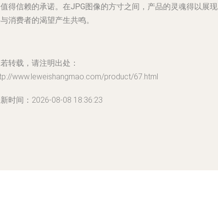
份值得信赖的承诺。在
JPG图
像的方寸之间，产品的灵魂得以展现
并与消费者的渴望产生共鸣。
如若转载，请注明出处：
ttp://www.leweishangmao.com/product/67.html
新时间：2026-08-08 18:36:23